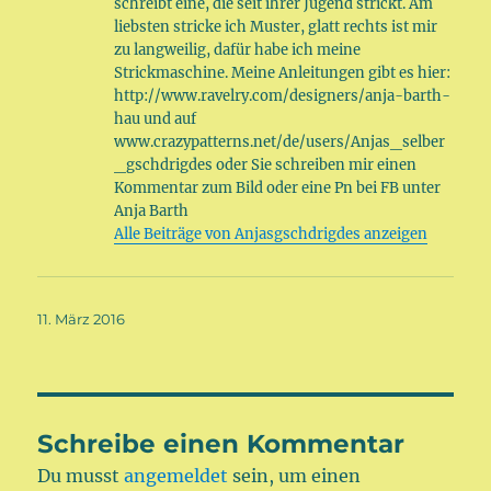
schreibt eine, die seit ihrer Jugend strickt. Am
liebsten stricke ich Muster, glatt rechts ist mir
zu langweilig, dafür habe ich meine
Strickmaschine. Meine Anleitungen gibt es hier:
http://www.ravelry.com/designers/anja-barth-
hau und auf
www.crazypatterns.net/de/users/Anjas_selber
_gschdrigdes oder Sie schreiben mir einen
Kommentar zum Bild oder eine Pn bei FB unter
Anja Barth
Alle Beiträge von Anjasgschdrigdes anzeigen
Veröffentlicht
11. März 2016
am
Schreibe einen Kommentar
Du musst
angemeldet
sein, um einen