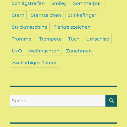
Schrägstreifen
Smiley
Sommerpulli
Stern
Sternzeichen
Stinkefinger
Strickmaschine
Tierkreiszeichen
Trommel
Trompete
Tuch
Umschlag
UvO
Weihnachten
Zunehmen
zweifarbiges Patent
SU
Suche
nach: