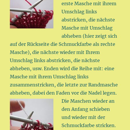
erste Masche mit ihrem
Umschlag links
abstricken, die nächste
Masche mit Umschlag
abheben (hier zeigt sich
auf der Rückseite die Schmuckfarbe als rechte
Masche), die nächste wieder mit Ihrem
Umschlag links abstricken, die nächste
abheben, usw. Enden wird die Reihe mit: eine
Masche mit ihrem Umschlag links
zusammenstricken, die letzte zur Randmasche
abheben, dabei den Faden vor die Nadel legen.
Die Maschen wieder an
den Anfang schieben
und wieder mit der
Schmuckfarbe stricken.