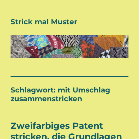
Strick mal Muster
Schlagwort:
mit Umschlag
zusammenstricken
Zweifarbiges Patent
stricken, die Grundlagen