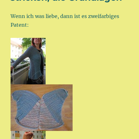
Wenn ich was liebe, dann ist es zweifarbiges
Patent: