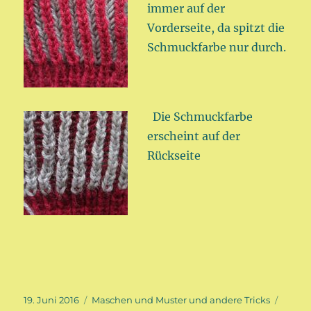
immer auf der
Vorderseite, da spitzt die
Schmuckfarbe nur durch.
Die Schmuckfarbe
erscheint auf der
Rückseite
Veröffentlicht
Kategorien
Schla
19. Juni 2016
Maschen und Muster und andere Tricks