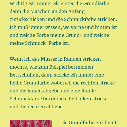
Wichtig ist: Immer als erstes die Grundfarbe,
dann die Maschen an den Anfang
zurückschieben und die Schmuckfarbe stricken.
Ich muß immer wissen, wo vorne und hinten ist
und welche Farbe meine Grund- und welche
meine Schmuck-Farbe ist.
Wenn ich das Muster in Runden stricken
möchte, wie zum Beispiel bei meinen
Bettschuhen, dann stricke ich immer eine
Reihe Grundfarbe wobei ich die rechten stricke
und die linken abhebe und eine Runde
Schmuckfarbe bei der ich die Linken stricke
und die rechten abhebe.
Die Grundfarbe erscheint