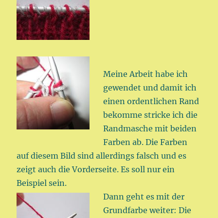
Meine Arbeit habe ich
gewendet und damit ich
einen ordentlichen Rand
bekomme stricke ich die
Randmasche mit beiden
Farben ab. Die Farben
auf diesem Bild sind allerdings falsch und es
zeigt auch die Vorderseite. Es soll nur ein
Beispiel sein.
Dann geht es mit der
Grundfarbe weiter: Die