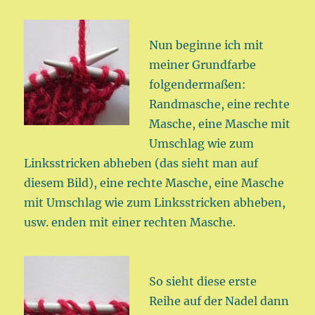
Nun beginne ich mit
meiner Grundfarbe
folgendermaßen:
Randmasche, eine rechte
Masche, eine Masche mit
Umschlag wie zum
Linksstricken abheben (das sieht man auf
diesem Bild), eine rechte Masche, eine Masche
mit Umschlag wie zum Linksstricken abheben,
usw. enden mit einer rechten Masche.
So sieht diese erste
Reihe auf der Nadel dann