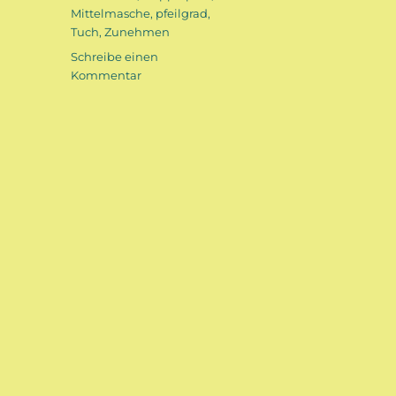
Mittelmasche
,
pfeilgrad
,
Tuch
,
Zunehmen
Schreibe einen
zu
Kommentar
Pfeilgrad
und
Doppelpfeil
oder:
Wie
werden
meine
Tücher
schräg?