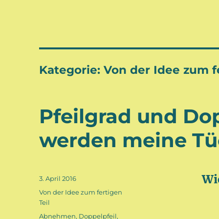
Kategorie:
Von der Idee zum fe
Pfeilgrad und Dop
werden meine Tü
Wi
Veröffentlicht
3. April 2016
am
Kategorien
Von der Idee zum fertigen
Teil
Schlagwörter
Abnehmen
,
Doppelpfeil
,