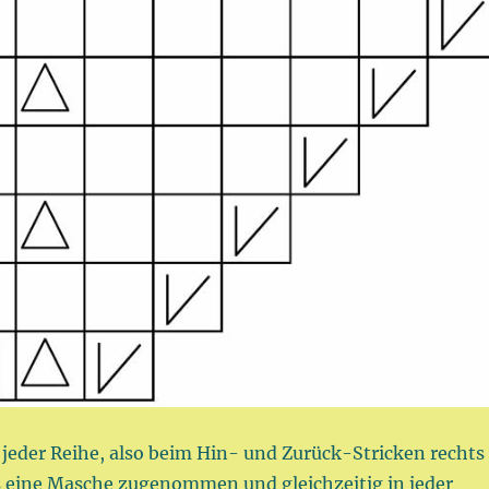
n jeder Reihe, also beim Hin- und Zurück-Stricken rechts
ls eine Masche zugenommen und gleichzeitig in jeder