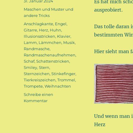
Veröffentlicht
31. Januar 2024
Es hat mich scho
am
Kategorien
Maschen und Muster und
ausprobiert.
andere Tricks
Schlagwörter
Anschlagkante
,
Engel
,
Das tolle daran 
Gitarre
,
Herz
,
Huhn
,
bestimmten Wink
Illusionsstricken
,
Klavier
,
Lamm
,
Lämmchen
,
Musik
,
Randmasche
,
Hier sieht man f
Randmaschenaufnehmen
,
Schaf
,
Schattenstricken
,
Smiley
,
Stern
,
Sternzeichen
,
Stinkefinger
,
Tierkreiszeichen
,
Trommel
,
Trompete
,
Weihnachten
Schreibe einen
zu
Kommentar
Schattenstricken
Und wenn man i
Herz