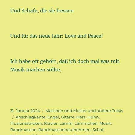
Und Schafe, die sie fressen
Und für das neue Jahr: Love and Peace!
Ich habe oft gehört, daß ich doch mal was mit
Musik machen sollte,
Veröffentlicht
Kategorien
31. Januar 2024
Maschen und Muster und andere Tricks
am
Schlagwörter
Anschlagkante
,
Engel
,
Gitarre
,
Herz
,
Huhn
,
Illusionsstricken
,
Klavier
,
Lamm
,
Lämmchen
,
Musik
,
Randmasche
,
Randmaschenaufnehmen
,
Schaf
,