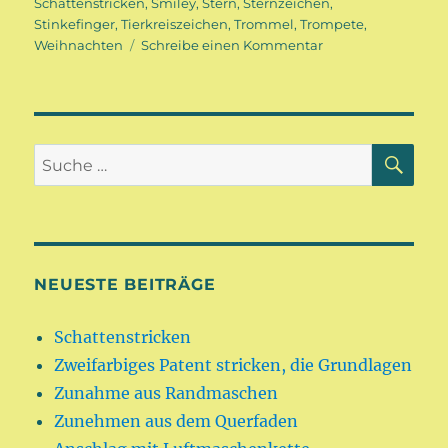
Schattenstricken
,
Smiley
,
Stern
,
Sternzeichen
,
Stinkefinger
,
Tierkreiszeichen
,
Trommel
,
Trompete
,
zu
Weihnachten
Schreibe einen Kommentar
Schattenstricken
SU
Suche
nach:
NEUESTE BEITRÄGE
Schattenstricken
Zweifarbiges Patent stricken, die Grundlagen
Zunahme aus Randmaschen
Zunehmen aus dem Querfaden