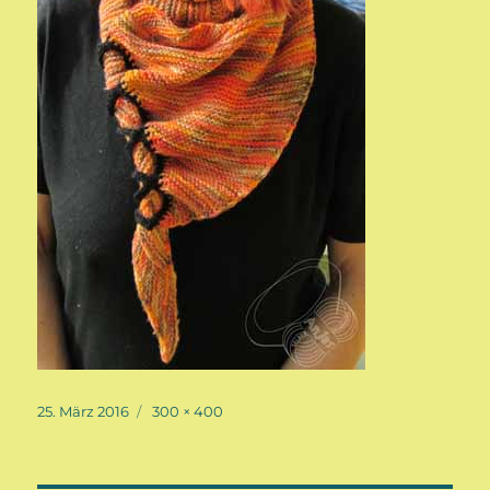
Veröffentlicht
Volle
25. März 2016
300 × 400
am
Größe