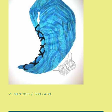
Veröffentlicht
Volle
25. März 2016
300 × 400
am
Größe