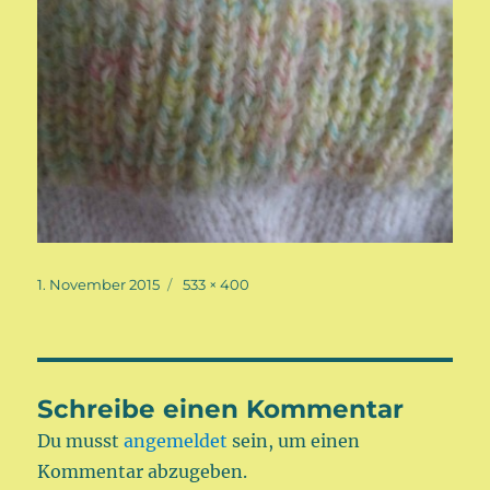
Veröffentlicht
Volle
1. November 2015
533 × 400
am
Größe
Schreibe einen Kommentar
Du musst
angemeldet
sein, um einen
Kommentar abzugeben.