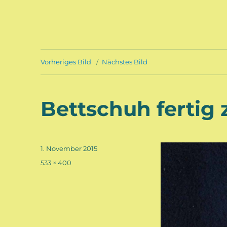
Vorheriges Bild
Nächstes Bild
Bettschuh fertig
Veröffentlicht
1. November 2015
am
Volle
533 × 400
Größe