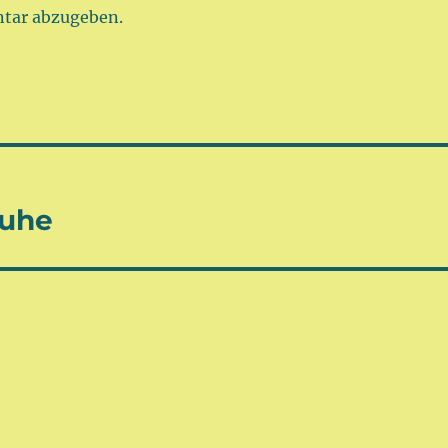
tar abzugeben.
huhe