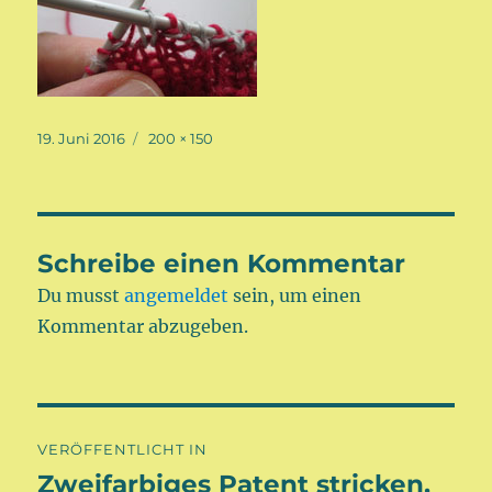
Veröffentlicht
Volle
19. Juni 2016
200 × 150
am
Größe
Schreibe einen Kommentar
Du musst
angemeldet
sein, um einen
Kommentar abzugeben.
Beitragsnavigation
VERÖFFENTLICHT IN
Zweifarbiges Patent stricken,