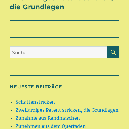
die Grundlagen
SU
Suche
nach:
NEUESTE BEITRÄGE
Schattenstricken
Zweifarbiges Patent stricken, die Grundlagen
Zunahme aus Randmaschen
Zunehmen aus dem Querfaden