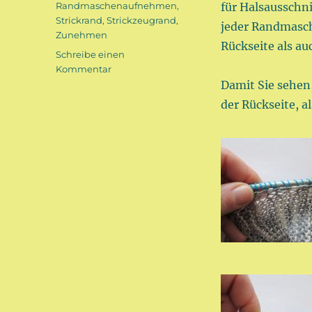
Randmaschenaufnehmen
,
für Halsausschni
Strickrand
,
Strickzeugrand
,
jeder Randmasc
Zunehmen
Rückseite als au
Schreibe einen
zu
Kommentar
Zunahme
Damit Sie sehen
aus
der Rückseite, a
Randmaschen