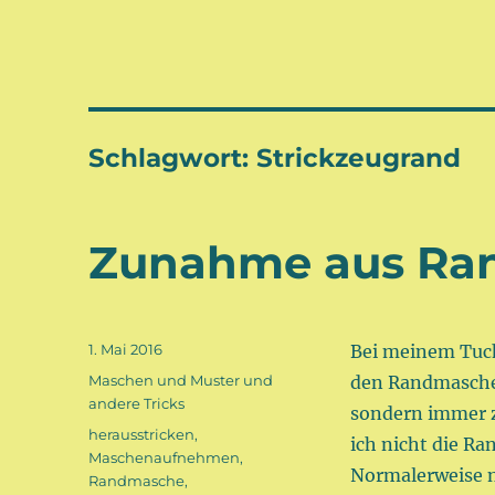
Schlagwort:
Strickzeugrand
Zunahme aus Ra
Veröffentlicht
1. Mai 2016
Bei meinem Tuc
am
Kategorien
Maschen und Muster und
den Randmaschen
andere Tricks
sondern immer z
Schlagwörter
herausstricken
,
ich nicht die R
Maschenaufnehmen
,
Normalerweise n
Randmasche
,