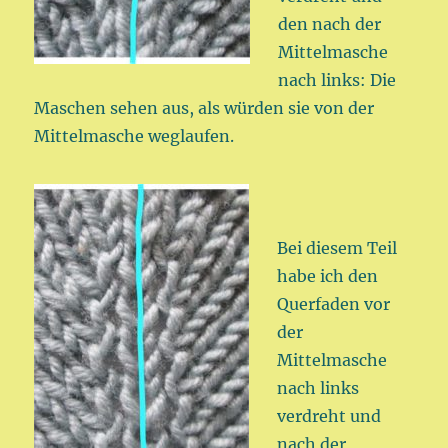
den nach der
Mittelmasche
nach links: Die
Maschen sehen aus, als würden sie von der
Mittelmasche weglaufen.
Bei diesem Teil
habe ich den
Querfaden vor
der
Mittelmasche
nach links
verdreht und
nach der