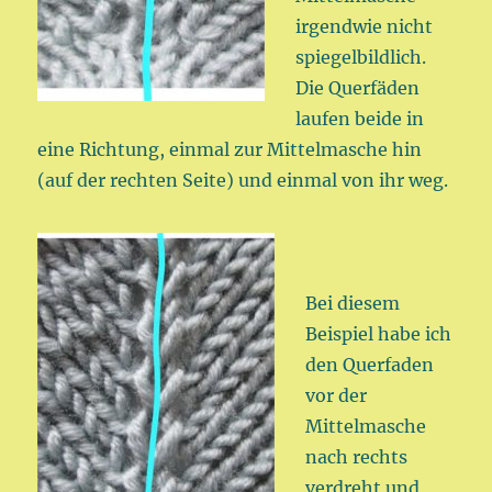
irgendwie nicht
spiegelbildlich.
Die Querfäden
laufen beide in
eine Richtung, einmal zur Mittelmasche hin
(auf der rechten Seite) und einmal von ihr weg.
Bei diesem
Beispiel habe ich
den Querfaden
vor der
Mittelmasche
nach rechts
verdreht und