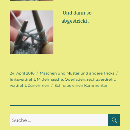
Und dann so
abgestrickt.
Veröffentlicht
Kategorien
Schla
24. April 2016
Maschen und Muster und andere Tricks
am
linksverdreht
,
Mittelmasche
,
Querfaden
,
rechtsverdreht
,
zu
verdreht
,
Zunehmen
Schreibe einen Kommentar
Zunehmen
aus
dem
Querfaden
SU
Suche
nach: