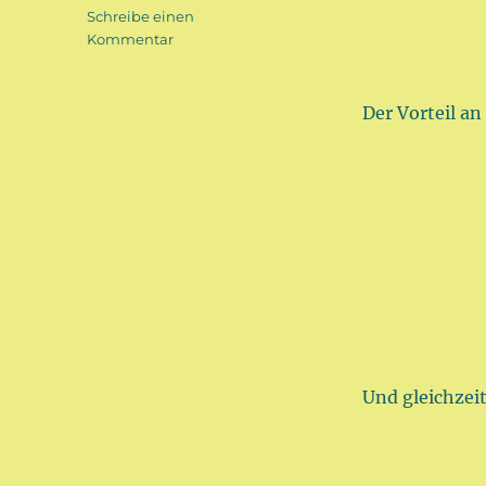
Schreibe einen
zu
Kommentar
Ein
Schal
fürs
Der Vorteil a
Fahrradfahren
Und gleichzeit