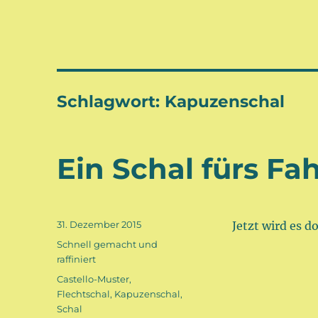
Schlagwort:
Kapuzenschal
Ein Schal fürs Fa
Veröffentlicht
31. Dezember 2015
Jetzt wird es 
am
Kategorien
Schnell gemacht und
raffiniert
Schlagwörter
Castello-Muster
,
Flechtschal
,
Kapuzenschal
,
Schal