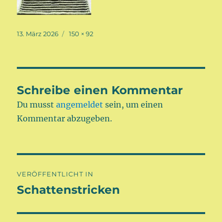
Veröffentlicht
Volle
13. März 2026
150 × 92
am
Größe
Schreibe einen Kommentar
Du musst
angemeldet
sein, um einen
Kommentar abzugeben.
Beitragsnavigation
VERÖFFENTLICHT IN
Schattenstricken