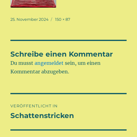
Veröffentlicht
Volle
25. November 2024
150 × 87
am
Größe
Schreibe einen Kommentar
Du musst
angemeldet
sein, um einen
Kommentar abzugeben.
Beitragsnavigation
VERÖFFENTLICHT IN
Schattenstricken