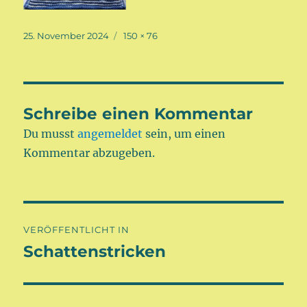
Veröffentlicht
Volle
25. November 2024
150 × 76
am
Größe
Schreibe einen Kommentar
Du musst
angemeldet
sein, um einen
Kommentar abzugeben.
Beitragsnavigation
VERÖFFENTLICHT IN
Schattenstricken