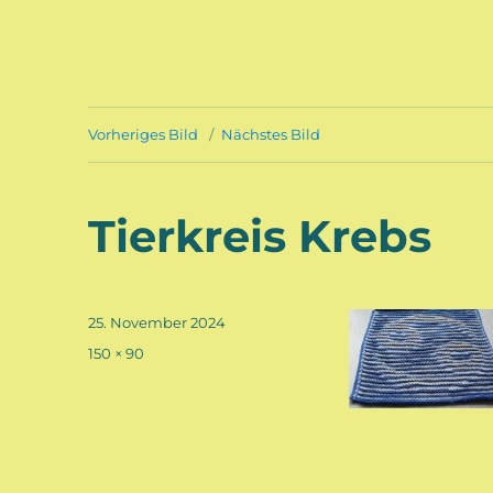
Vorheriges Bild
Nächstes Bild
Tierkreis Krebs
Veröffentlicht
25. November 2024
am
Volle
150 × 90
Größe