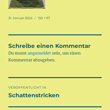
Veröffentlicht
Volle
31. Januar 2024
150 × 97
am
Größe
Schreibe einen Kommentar
Du musst
angemeldet
sein, um einen
Kommentar abzugeben.
Beitragsnavigation
VERÖFFENTLICHT IN
Schattenstricken