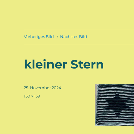
Vorheriges Bild
Nächstes Bild
kleiner Stern
Veröffentlicht
25. November 2024
am
Volle
150 × 139
Größe