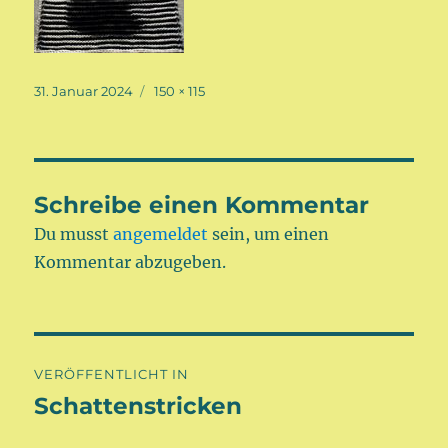
Veröffentlicht
Volle
31. Januar 2024
150 × 115
am
Größe
Schreibe einen Kommentar
Du musst
angemeldet
sein, um einen
Kommentar abzugeben.
Beitragsnavigation
VERÖFFENTLICHT IN
Schattenstricken