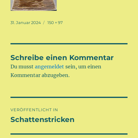
Veröffentlicht
Volle
31. Januar 2024
150 × 97
am
Größe
Schreibe einen Kommentar
Du musst
angemeldet
sein, um einen
Kommentar abzugeben.
Beitragsnavigation
VERÖFFENTLICHT IN
Schattenstricken