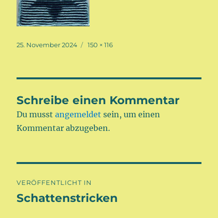
Veröffentlicht
Volle
25. November 2024
150 × 116
am
Größe
Schreibe einen Kommentar
Du musst
angemeldet
sein, um einen
Kommentar abzugeben.
Beitragsnavigation
VERÖFFENTLICHT IN
Schattenstricken