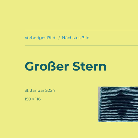
Vorheriges Bild
Nächstes Bild
Großer Stern
Veröffentlicht
31. Januar 2024
am
Volle
150 × 116
Größe