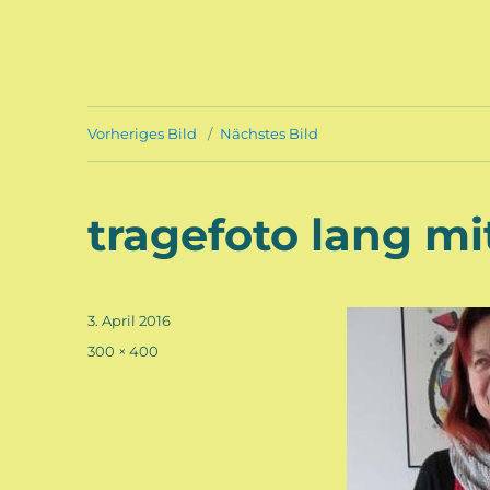
Vorheriges Bild
Nächstes Bild
tragefoto lang mi
Veröffentlicht
3. April 2016
am
Volle
300 × 400
Größe