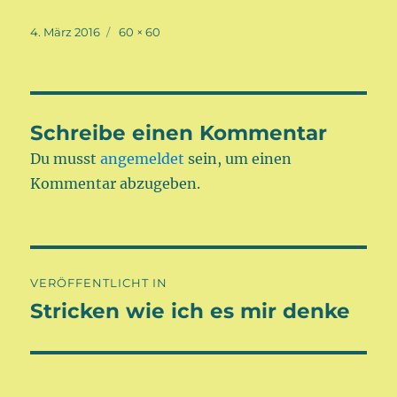
Veröffentlicht
Volle
4. März 2016
60 × 60
am
Größe
Schreibe einen Kommentar
Du musst
angemeldet
sein, um einen
Kommentar abzugeben.
Beitragsnavigation
VERÖFFENTLICHT IN
Stricken wie ich es mir denke