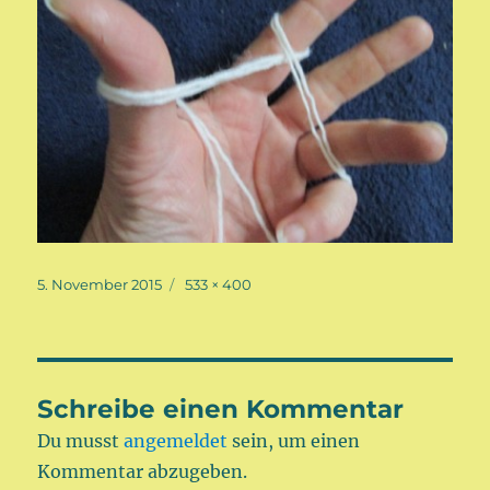
Veröffentlicht
Volle
5. November 2015
533 × 400
am
Größe
Schreibe einen Kommentar
Du musst
angemeldet
sein, um einen
Kommentar abzugeben.