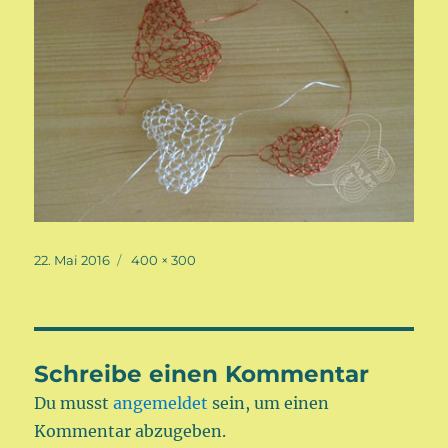
Veröffentlicht
Volle
22. Mai 2016
400 × 300
am
Größe
Schreibe einen Kommentar
Du musst
angemeldet
sein, um einen
Kommentar abzugeben.