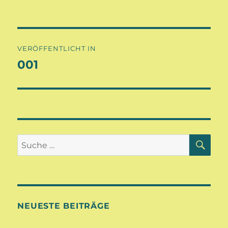
Beitragsnavigation
VERÖFFENTLICHT IN
001
SU
Suche
nach:
NEUESTE BEITRÄGE